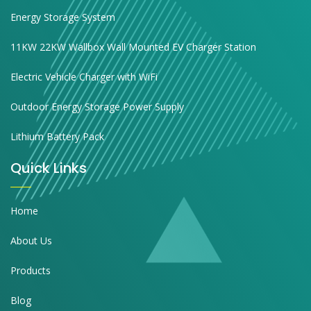
Energy Storage System
11KW 22KW Wallbox Wall Mounted EV Charger Station
Electric Vehicle Charger with WiFi
Outdoor Energy Storage Power Supply
Lithium Battery Pack
Quick Links
Home
About Us
Products
Blog