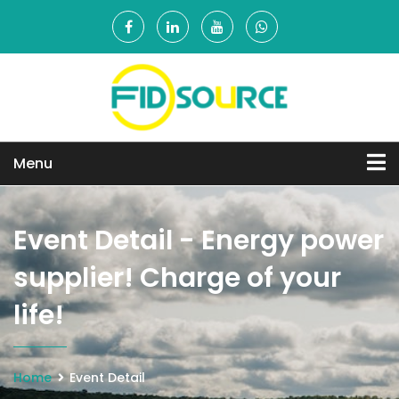
Menu
Event Detail - Energy power
supplier! Charge of your
life!
Home
Event Detail